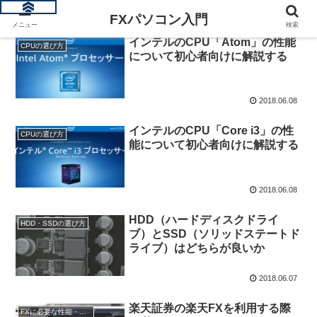
FXパソコン入門
メニュー
検索
インテルのCPU「Atom」の性能
CPUの選び方
について初心者向けに解説する
2018.06.08
インテルのCPU「Core i3」の性
CPUの選び方
能について初心者向けに解説する
2018.06.08
HDD（ハードディスクドライ
HDD・SSDの選び方
ブ）とSSD（ソリッドステートド
ライブ）はどちらが良いか
2018.06.07
楽天証券の楽天FXを利用する際
FXに必要な性能・スペック