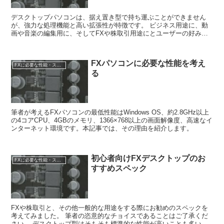
デスクトップパソコンは、据え置き型で持ち運ぶことができません
が、強力な処理機能と高い拡張性が特徴です。 ビジネス用途に、動
画や音楽の編集用に、そしてFXや株取引用途にとユーザーの好みに
応じて自由に組み替えできます。 大手家電メーカーのデスク...
FXパソコンに必要な性能を考え
FXに必要な性能・スペック
る
筆者が考えるFXパソコンの最低性能はWindows OS、約2.8GHz以上
の4コアCPU、4GBのメモリ、1366×768以上の画面解像度、高速なイ
ンターネット環境です。本記事では、その理由を紹介します。
初心者向けFXデスクトップのお
FXに必要な性能・スペック
すすめスペック
FXや株取引と、その他一般的な用途をする際にお勧めのスペックを
考えてみました。 筆者の恣意的なチョイスであることはご了承くだ
さい。 デスクトップ型はそもそも標準的な性能が高いことも多いの