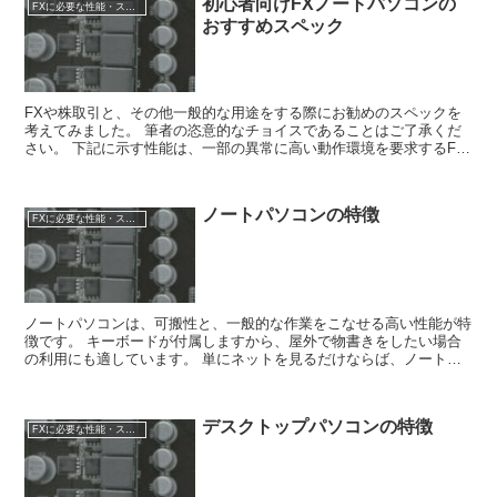
初心者向けFXノートパソコンの
FXに必要な性能・スペック
おすすめスペック
FXや株取引と、その他一般的な用途をする際にお勧めのスペックを
考えてみました。 筆者の恣意的なチョイスであることはご了承くだ
さい。 下記に示す性能は、一部の異常に高い動作環境を要求するFX
業者では利用に難がありますが、おおよそ多くの業者で利...
ノートパソコンの特徴
FXに必要な性能・スペック
ノートパソコンは、可搬性と、一般的な作業をこなせる高い性能が特
徴です。 キーボードが付属しますから、屋外で物書きをしたい場合
の利用にも適しています。 単にネットを見るだけならば、ノートパ
ソコンよりもタブレットのほうが便利かもしれませんね。 ...
デスクトップパソコンの特徴
FXに必要な性能・スペック