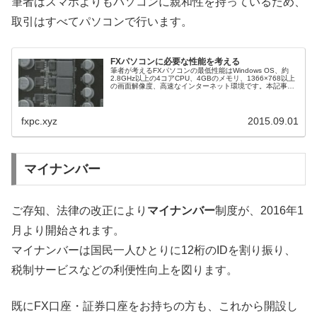
筆者はスマホよりもパソコンに親和性を持っているため、
取引はすべてパソコンで行います。
FXパソコンに必要な性能を考える
筆者が考えるFXパソコンの最低性能はWindows OS、約
2.8GHz以上の4コアCPU、4GBのメモリ、1366×768以上
の画面解像度、高速なインターネット環境です。本記事で
は、その理由を紹介します。
fxpc.xyz
2015.09.01
マイナンバー
ご存知、法律の改正により
マイナンバー
制度が、2016年1
月より開始されます。
マイナンバーは国民一人ひとりに12桁のIDを割り振り、
税制サービスなどの利便性向上を図ります。
既にFX口座・証券口座をお持ちの方も、これから開設し